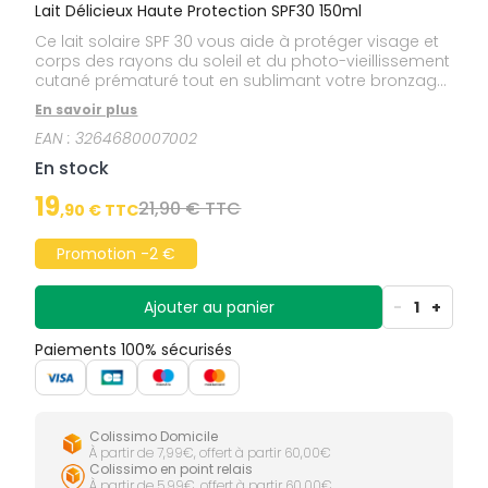
Lait Délicieux Haute Protection SPF30 150ml
Ce lait solaire SPF 30 vous aide à protéger visage et
corps des rayons du soleil et du photo-vieillissement
cutané prématuré tout en sublimant votre bronzage.
Sa texture lactée et fluide glisse sur votre peau avec
En savoir plus
volupté. Son parfum d'évasion aux notes d'Orange
EAN :
3264680007002
douce, de Tiaré et de Vanille est une irrésistible
invitation à profiter de l'été. Soin formulé et fabriqué
En stock
en France.
19
21,90 € TTC
,
90
€ TTC
Promotion -2 €
Ajouter au panier
-
1
+
Paiements 100% sécurisés
Colissimo Domicile
À partir de 7,99€, offert à partir 60,00€
Colissimo en point relais
À partir de 5,99€, offert à partir 60,00€