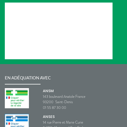
EN ADÉQUATION AVEC
ANSM
143 boulevard Anatole France
93200
Saint-Denis
01 55 87 30 00
ANSES
14 rue Pierre et Marie Curie