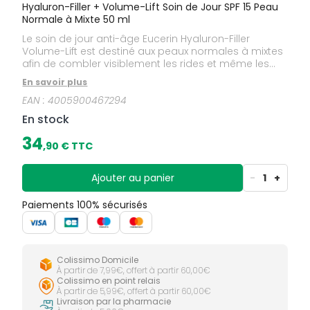
Hyaluron-Filler + Volume-Lift Soin de Jour SPF 15 Peau
Normale à Mixte 50 ml
Le soin de jour anti-âge Eucerin Hyaluron-Filler
Volume-Lift est destiné aux peaux normales à mixtes
afin de combler visiblement les rides et même les
plus profondes tout en agissant sur la fermeté et
En savoir plus
l'ovale du visage.
EAN :
4005900467294
En stock
34
,
90
€ TTC
Ajouter au panier
-
1
+
Paiements 100% sécurisés
Colissimo Domicile
À partir de 7,99€, offert à partir 60,00€
Colissimo en point relais
À partir de 5,99€, offert à partir 60,00€
Livraison par la pharmacie