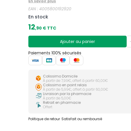
En savoir plus
EAN :
4005800192920
En stock
12
,
90
€ TTC
Ajouter au panier
Paiements 100% sécurisés
Colissimo Domicile
À partir de 7,99€, offert à partir 60,00€
Colissimo en point relais
À partir de 5,99€, offert à partir 60,00€
Livraison par la pharmacie
À partir de 5,00€
Retrait en pharmacie
Offert
Politique de retour
Satisfait ou remboursé