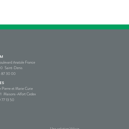
SM
oulevard Anatole France
00
Saint-Denis
5 87 30 00
ES
e Pierre et Marie Curie
1
Maisons-Alfort Cedex
 77 13 50
Une création Valwin