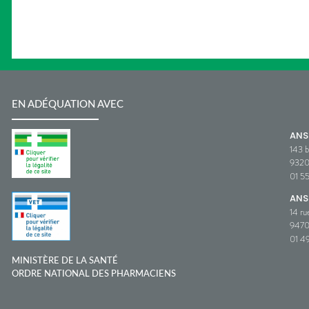
EN ADÉQUATION AVEC
AN
143 b
932
01 5
ANS
14 ru
9470
01 49
MINISTÈRE DE LA SANTÉ
ORDRE NATIONAL DES PHARMACIENS