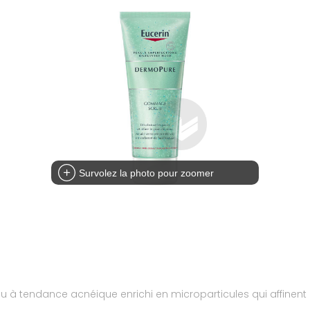
Survolez la photo pour zoomer
à tendance acnéique enrichi en microparticules qui affinent 