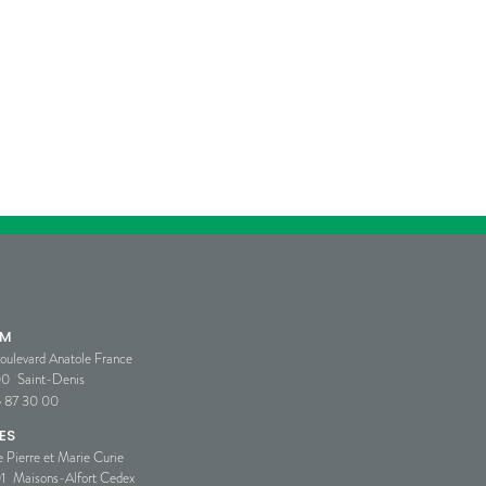
SM
oulevard Anatole France
00
Saint-Denis
5 87 30 00
ES
e Pierre et Marie Curie
1
Maisons-Alfort Cedex