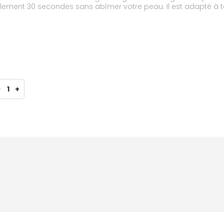
ulement 30 secondes sans abîmer votre peau. Il est adapté à t
-
1
+