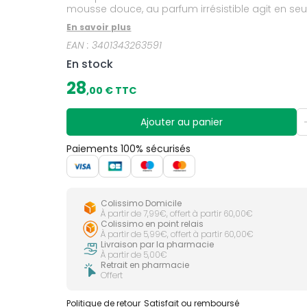
mousse douce, au parfum irrésistible agit en se
En savoir plus
EAN :
3401343263591
En stock
28
,
00
€ TTC
Ajouter au panier
Paiements 100% sécurisés
Colissimo Domicile
À partir de 7,99€, offert à partir 60,00€
Colissimo en point relais
À partir de 5,99€, offert à partir 60,00€
Livraison par la pharmacie
À partir de 5,00€
Retrait en pharmacie
Offert
Politique de retour
Satisfait ou remboursé