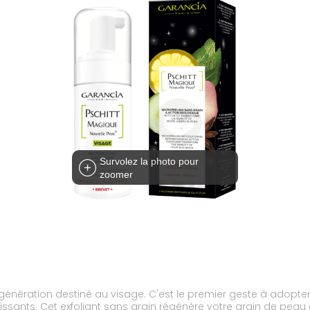
Survolez la photo pour
zoomer
génération destiné au visage. C'est le premier geste à adopter 
issants. Cet exfoliant sans grain régénère votre grain de peau e