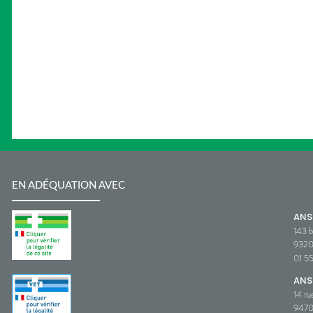
EN ADÉQUATION AVEC
AN
143 b
932
01 5
ANS
14 ru
9470