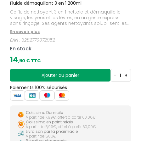
Fluide démaquillant 3 en 1 200ml
Ce fluide nettoyant 3 en 1 nettoie et démaquille le
visage, les yeux et les lèvres, en un geste express
sans rinçage. Ses agents nettoyants solubilisent les
impuretés, et les propriétés naturellement
En savoir plus
apaisantes de l’Eau thermale d’Avène apportent
EAN :
3282770072952
douceur en un seul geste. Fluide lacté confort, il
dissout le maquillage, qu’on retire ensuite à l’aide
En stock
d’un coton. Le Fluide démaquillant 3 en 1 convient à
tous les types de peaux sensibles recherchant
14
,
90
€ TTC
fraîcheur et confort, grâce à sa texture fraîche, légère
et agréable. Il combine la fraîcheur d’une eau et le
confort d’un lait. Sa formule douce, efficace et
Ajouter au panier
-
1
+
sensorielle, au faible nombre d’ingrédients,
s’applique en douceur au doigt. Avec un parfum
Paiements 100% sécurisés
discret et délicat, il est formulé sans alcool.
Colissimo Domicile
À partir de 7,99€, offert à partir 60,00€
Colissimo en point relais
À partir de 5,99€, offert à partir 60,00€
Livraison par la pharmacie
À partir de 5,00€
Retrait en pharmacie