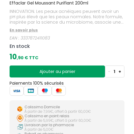
Effaclar Gel Moussant Purifiant 200ml
INNOVATION. Les peaux acnéiques peuvent avoir un
pH plus élevé que les peaux normales. Notre formule,
inspirée par la science du microbiome, associe une
technologie d'optimisation du pH avec un nouvel
En savoir plus
actif Phylobioma, contribuant à cibler une souche de
EAN :
3337872411083
la bactérie responsable des imperfections pour
réduire visiblement les imperfections. Nettoie et
En stock
purifie en douceur. Réduit les imperfections et la
surproduction de sébum à la source. Laisse la peau
10
,
90
€ TTC
nette et fraiche. Convient aux peaux grasses et
sensibles à tendance acnéique. Sa formule est
associée à l'Eau Thermale de La Roche-Posay,
Ajouter au panier
-
1
+
reconnue pour ses vertus apaisantes afin de limiter
les risques d'irritations.
Paiements 100% sécurisés
Colissimo Domicile
À partir de 7,99€, offert à partir 60,00€
Colissimo en point relais
À partir de 5,99€, offert à partir 60,00€
Livraison par la pharmacie
À partir de 5,00€
Retrait en pharmacie