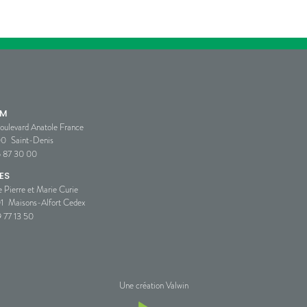
SM
oulevard Anatole France
00
Saint-Denis
5 87 30 00
ES
e Pierre et Marie Curie
1
Maisons-Alfort Cedex
 77 13 50
Une création Valwin