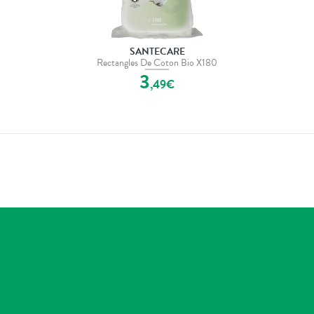
SANTECARE
Rectangles De Coton Bio X180
3
,
49
€