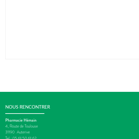
NOUS RENCONTRER
Pharmacie Hémain
4, Route de Toulouse
31190
Auterive
Tel :
05 61 50 61 62