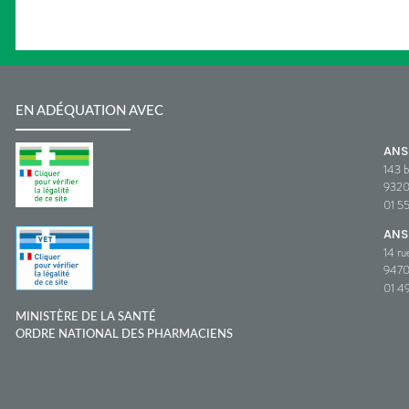
EN ADÉQUATION AVEC
AN
143 b
932
01 5
ANS
14 ru
9470
01 49
MINISTÈRE DE LA SANTÉ
ORDRE NATIONAL DES PHARMACIENS