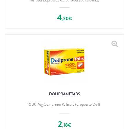
Maltitol Liquide Et Au Sorbitol (boîte De 12)
4
,
20
€
DOLIPRANETABS
1000 Mg Comprimé Pelliculé (plaquette De 8)
2
,
18
€