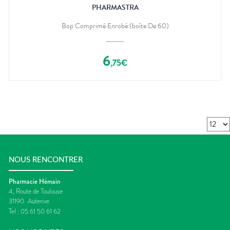
PHARMASTRA
Bop Comprimé Enrobé (boîte De 60)
6
,
75
€
NOUS RENCONTRER
Pharmacie Hémain
4, Route de Toulouse
31190
Auterive
Tel :
05 61 50 61 62