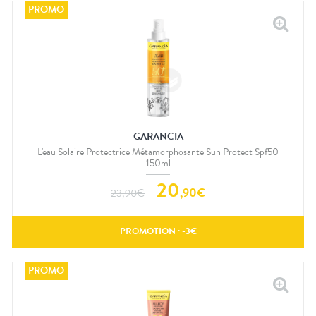
GARANCIA
L'eau Solaire Protectrice Métamorphosante Sun Protect Spf50
150ml
20
,
90
€
23,90
€
PROMOTION : -
3
€