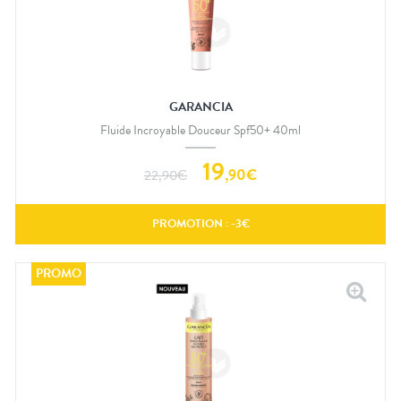
GARANCIA
Fluide Incroyable Douceur Spf50+ 40ml
19
,
90
€
22,90
€
PROMOTION : -
3
€