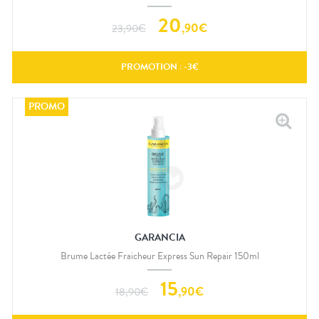
20
,
90
€
23,90
€
PROMOTION : -
3
€
GARANCIA
Brume Lactée Fraicheur Express Sun Repair 150ml
15
,
90
€
18,90
€