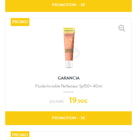
PROMOTION : -
3
€
GARANCIA
Fluide Invisible Perfecteur Spf50+ 40ml
19
,
90
€
22,90
€
PROMOTION : -
3
€