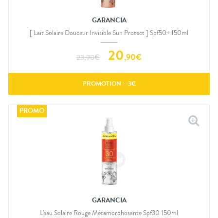
GARANCIA
[ Lait Solaire Douceur Invisible Sun Protect ] Spf50+ 150ml
20
,
90
€
23,90
€
PROMOTION : -
3
€
GARANCIA
L'eau Solaire Rouge Métamorphosante Spf30 150ml