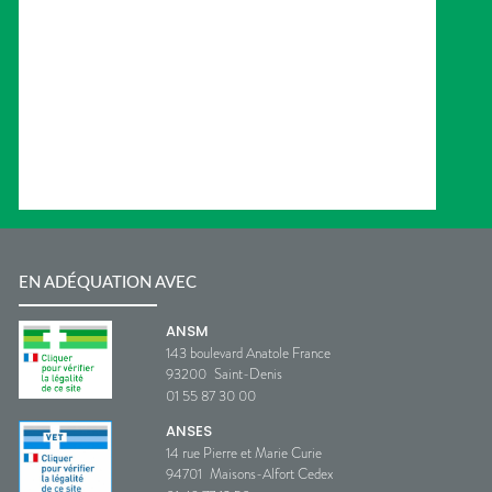
EN ADÉQUATION AVEC
ANSM
143 boulevard Anatole France
93200
Saint-Denis
01 55 87 30 00
ANSES
14 rue Pierre et Marie Curie
94701
Maisons-Alfort Cedex