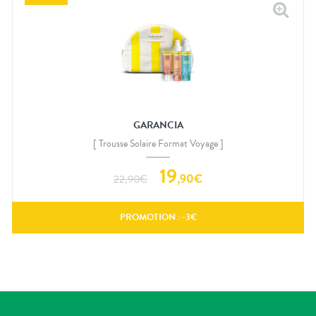
GARANCIA
[ Trousse Solaire Format Voyage ]
19
,
90
€
22,90
€
PROMOTION : -
3
€