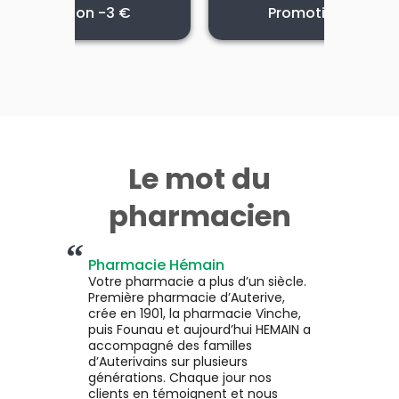
Promotion -5 €
Promotion -3 €
Promotion -3 €
Promotion -2 €
R SOLAIRES 08/26 CIBLE
ARANCIA SOLAIRES 2026
LAZARTIGUES 2026
LIERAC SUN 2026
04.06.2026 - 31.08.2026
01.08.2026 - 31.08.2026
29.05.2026 - 31.08.2026
01.06.2026 - 31.08.2026
Le mot du
pharmacien
“
Pharmacie Hémain
Votre pharmacie a plus d’un siècle.
Première pharmacie d’Auterive,
crée en 1901, la pharmacie Vinche,
Voir la promotion
Voir la promotion
Voir la promotion
Voir la promotion
puis Founau et aujourd’hui HEMAIN a
accompagné des familles
d’Auterivains sur plusieurs
générations. Chaque jour nos
clients en témoignent et nous