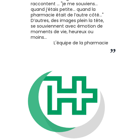
bonne
raccontent … "je me souviens...
sant&eacute;.&nbsp;Aro
quand j’étais petite... quand la
fraise.Contient 0.11% de p/
pharmacie était de l’autre côté..."
Fluorure de Sodium (500
D’autres, des images plein la tête,
d'ions fluor).&nbsp;
se souviennent avec émotion de
moments de vie, heureux ou
moins…
L'équipe de la pharmacie
”