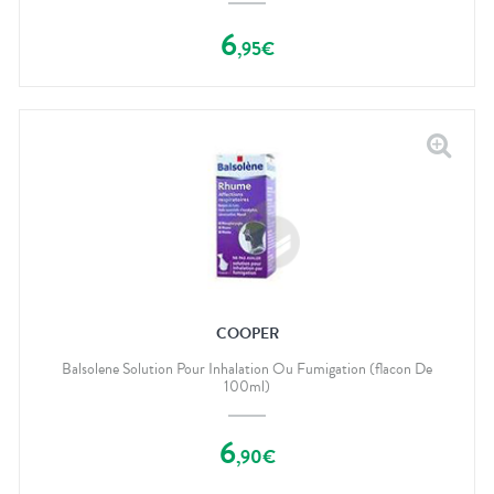
6
,
95
€
COOPER
Balsolene Solution Pour Inhalation Ou Fumigation (flacon De
100ml)
6
,
90
€