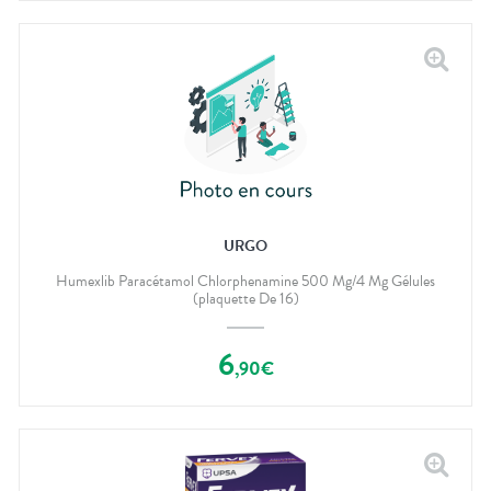
URGO
Humexlib Paracétamol Chlorphenamine 500 Mg/4 Mg Gélules
(plaquette De 16)
6
,
90
€