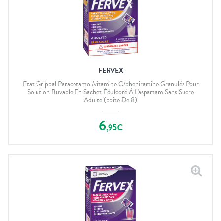
FERVEX
Etat Grippal Paracetamol/vitamine C/pheniramine Granulés Pour
Solution Buvable En Sachet Édulcoré À L'aspartam Sans Sucre
Adulte (boîte De 8)
6
,
95
€