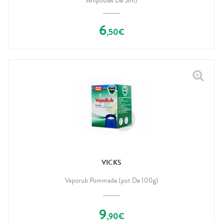
Ampoules De 5ml)
6
,
50
€
VICKS
Vaporub Pommade (pot De 100g)
9
,
90
€