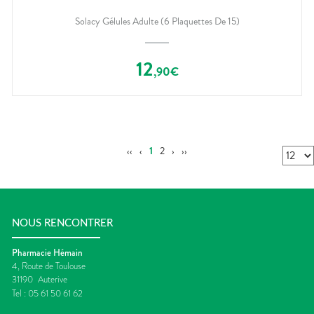
Solacy Gélules Adulte (6 Plaquettes De 15)
12
,
90
€
‹‹
‹
1
2
›
››
NOUS RENCONTRER
Pharmacie Hémain
4, Route de Toulouse
31190
Auterive
Tel :
05 61 50 61 62